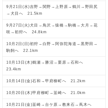
9月21日(水)吉野→関野→上野原→鶴川→野田尻
→犬目へ 21.5km
9月27日(火)犬目→鳥沢→猿橋→駒橋→大月→花
咲→初狩へ 24.8km
10月2日(日)初狩→白野→阿弥陀海道→黒野田→
駒飼へ 22.1km
10月13日(木)鶴瀬→勝沼→栗原→石和へ
23.4km
10月14日(金)石和→甲府柳町へ 21.2km
10月20日(木)甲府柳町→韮崎へ 21.0km
10月21日(金)韮崎→台ケ原→教来石→蔦木へ