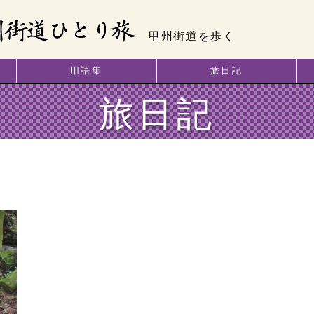
甲州街道を歩く
用語集
旅日記
旅日記