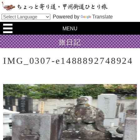
Powered by
Translate
MENU
旅日記
IMG_0307-e1488892748924