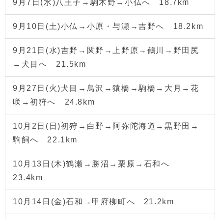
9月7日(水)八王子→駒木野→小仏へ 18.7km
9月10日(土)小仏→小原・与瀬→吉野へ 18.2km
9月21日(水)吉野→関野→上野原→鶴川→野田尻
→犬目へ 21.5km
9月27日(火)犬目→鳥沢→猿橋→駒橋→大月→花
咲→初狩へ 24.8km
10月2日(日)初狩→白野→阿弥陀海道→黒野田→
駒飼へ 22.1km
10月13日(木)鶴瀬→勝沼→栗原→石和へ
23.4km
10月14日(金)石和→甲府柳町へ 21.2km