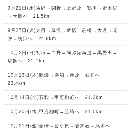
9月21日(水)吉野→関野→上野原→鶴川→野田尻
→犬目へ 21.5km
9月27日(火)犬目→鳥沢→猿橋→駒橋→大月→花
咲→初狩へ 24.8km
10月2日(日)初狩→白野→阿弥陀海道→黒野田→
駒飼へ 22.1km
10月13日(木)鶴瀬→勝沼→栗原→石和へ
23.4km
10月14日(金)石和→甲府柳町へ 21.2km
10月20日(木)甲府柳町→韮崎へ 21.0km
10月21日(金)韮崎→台ケ原→教来石→蔦木へ