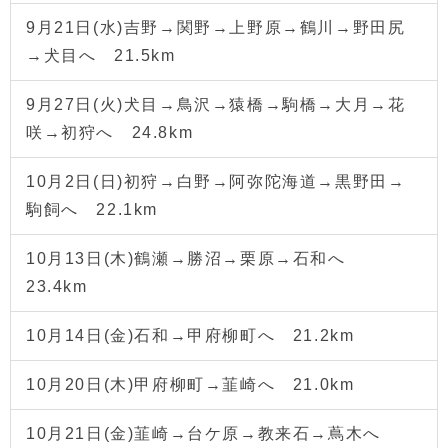
9月21日(水)吉野→関野→上野原→鶴川→野田尻
→犬目へ 21.5km
9月27日(火)犬目→鳥沢→猿橋→駒橋→大月→花
咲→初狩へ 24.8km
10月2日(日)初狩→白野→阿弥陀海道→黒野田→
駒飼へ 22.1km
10月13日(木)鶴瀬→勝沼→栗原→石和へ
23.4km
10月14日(金)石和→甲府柳町へ 21.2km
10月20日(木)甲府柳町→韮崎へ 21.0km
10月21日(金)韮崎→台ケ原→教来石→蔦木へ