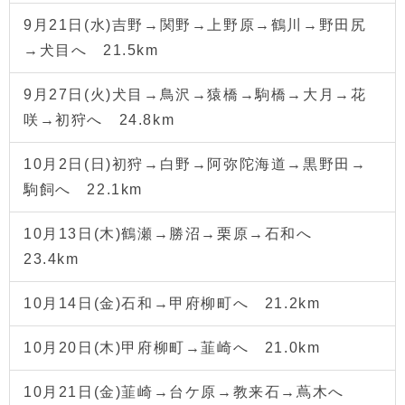
9月21日(水)吉野→関野→上野原→鶴川→野田尻
→犬目へ 21.5km
9月27日(火)犬目→鳥沢→猿橋→駒橋→大月→花
咲→初狩へ 24.8km
10月2日(日)初狩→白野→阿弥陀海道→黒野田→
駒飼へ 22.1km
10月13日(木)鶴瀬→勝沼→栗原→石和へ
23.4km
10月14日(金)石和→甲府柳町へ 21.2km
10月20日(木)甲府柳町→韮崎へ 21.0km
10月21日(金)韮崎→台ケ原→教来石→蔦木へ