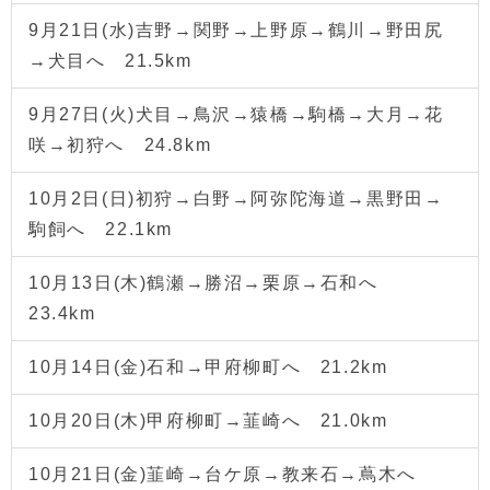
9月21日(水)吉野→関野→上野原→鶴川→野田尻
→犬目へ 21.5km
9月27日(火)犬目→鳥沢→猿橋→駒橋→大月→花
咲→初狩へ 24.8km
10月2日(日)初狩→白野→阿弥陀海道→黒野田→
駒飼へ 22.1km
10月13日(木)鶴瀬→勝沼→栗原→石和へ
23.4km
10月14日(金)石和→甲府柳町へ 21.2km
10月20日(木)甲府柳町→韮崎へ 21.0km
10月21日(金)韮崎→台ケ原→教来石→蔦木へ